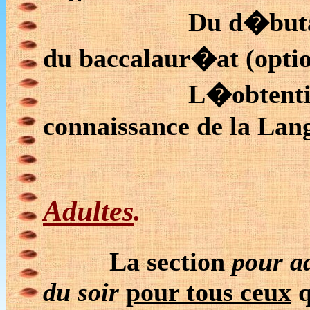
Du d�but
du baccalaur�at (optio
L�obtention du 
connaissance de la Lan
Adultes
.
La section
pour a
du soir
pour tous ceux
q